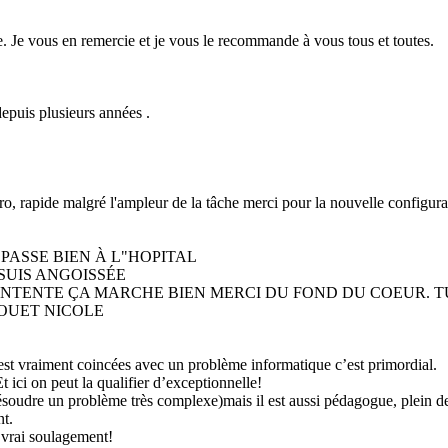
e. Je vous en remercie et je vous le recommande à vous tous et toutes.
epuis plusieurs années .
ro, rapide malgré l'ampleur de la tâche merci pour la nouvelle configur
 PASSE BIEN À L"HOPITAL
 SUIS ANGOISSÉE
 CONTENTE ÇA MARCHE BIEN MERCI DU FOND DU COEUR. 
OUET NICOLE
 est vraiment coincées avec un problème informatique c’est primordial.
Et ici on peut la qualifier d’exceptionnelle!
dre un problème très complexe)mais il est aussi pédagogue, plein de bons
nt.
 vrai soulagement!