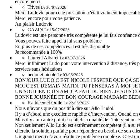
encore merci.
Trives
Le 30/07/2026
Merci Ludovic pour cette prestation, c'était vraiment impeccabl
Merci encore pour votre patience.
Au plaisir Ludovic
CAZIN
Le 15/07/2026
Ludovic est une personne très compétente je lui fais confiance d
Vous pouvez faire appel à lui sans problème
En plus de ces compétences il est très disponible
Je recommande a 100%
Laurent Albaret
Le 02/07/2026
Merci infiniment Ludo pour votre intervention à distance, très p
services sans hésitations
bedouet nicole
Le 03/06/2026
BONJOUR LUDO C EST NICOLE J'ESPERE QUE ÇA SE
MOI C'EST DEMAIN MATIN. TU PENSERAS À MOI, JE
UN SOUTIEN D'UN AMI ÇA FAIT DU BIEN. JE SUIS
BONNE JOURNÉE ET BON COURAGE MADAME BED
Kathleen et Odile
Le 22/05/2026
Nous n’avons que du positif à dire sur Allo-Ludo!
Il y a d’abord une excellente rapidité d’intervention. Quand on
Mais il y a un autre point essentiel: la qualité de l’intervention. 
Non seulement Allo-Ludo est extrêmement compétent (il a su résou
cherche la solution parfaite pour répondre au besoin de son clie
Un grand merci d’avoir résolu ce problème complexe. C’est un